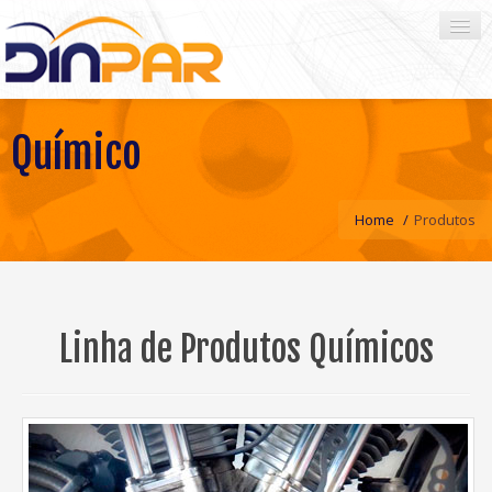
Químico
HOME
EMPRESA
Home
/
Produtos
PRODUTOS
CATÁLOGOS
REPRESENTANTES
Linha de Produtos Químicos
CONTATO