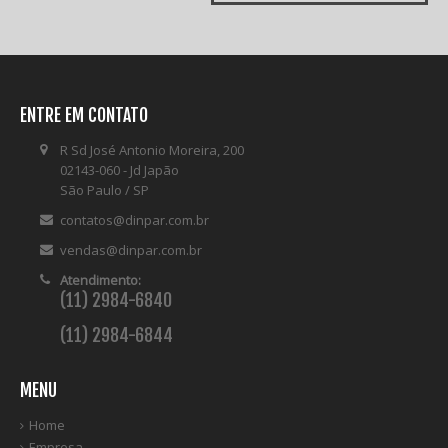
ENTRE EM CONTATO
R Sd José Antonio Moreira, 200
02143-060 - Jd Japão
São Paulo / SP
contatos@dinpar.com.br
vendas@dinpar.com.br
Atendimento:
(11) 2984-6840
(11) 2984-6844
MENU
Home
Empresa