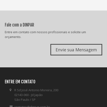
Fale com a DINPAR
Entre em contato com nossos profissionais e solicite um
orçamento.
Envie sua Mensagem
ENTRE EM CONTATO
R Sd José Antonio Moreira, 200
02143-060 - Jd Japão
São Paulo / SP
contatos@dinpar.com.br